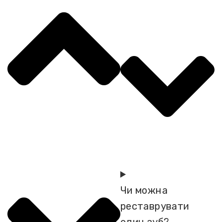
Чи можна
реставрувати
один зуб?