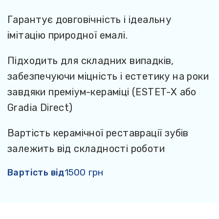
п
Гарантує довговічність і ідеальну
імітацію природної емалі.
В
м
Підходить для складних випадків,
з
забезпечуючи міцність і естетику на роки
о
завдяки преміум-кераміці (ESTET-X або
Gradia Direct)
В
м
Вартість керамічної реставрації зубів
д
залежить від складності роботи
к
1500 грн
Вартість від
В