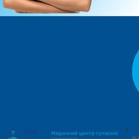
Ваш
Медичний центр сучасної
м.