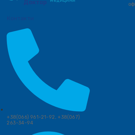
медицини
Доктор
оф
Контакти
+38(066) 961-21-92, +38(067)
263-34-94