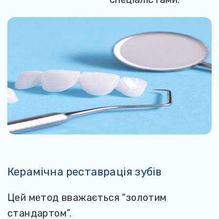
Керамічна реставрація зубів
К
Цей метод вважається “золотим
Ц
стандартом”.
д