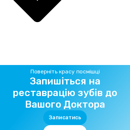
Поверніть красу посмішці
Запишіться на
реставрацію зубів до
Вашого Доктора
Записатись