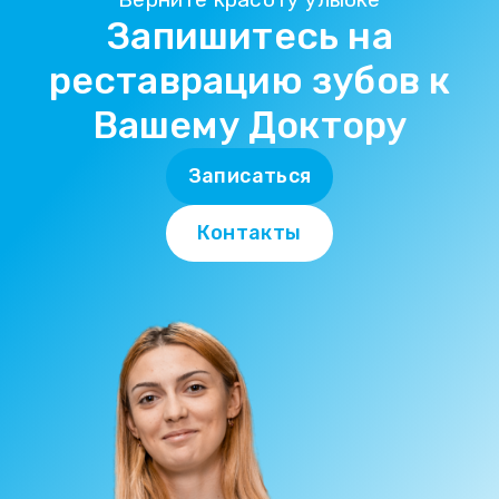
Запишитесь на
реставрацию зубов к
Вашему Доктору
Записаться
Контакты