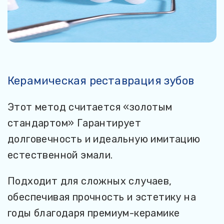
Керамическая реставрация зубов
К
Этот метод считается «золотым
Э
стандартом» Гарантирует
у
долговечность и идеальную имитацию
е
естественной эмали.
С
Подходит для сложных случаев,
м
обеспечивая прочность и эстетику на
с
годы благодаря премиум-керамике
р