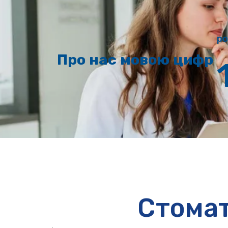
ро
Про нас мовою цифр
Cтомат