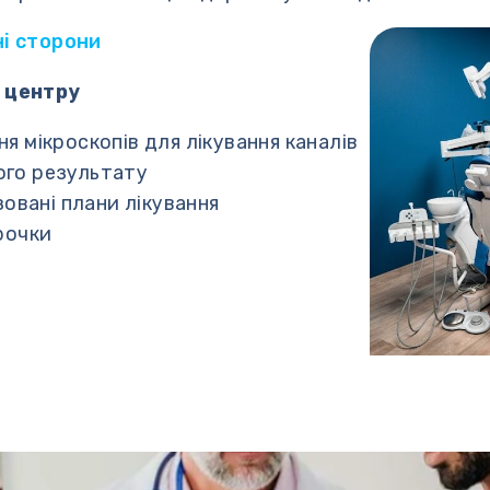
ні сторони
 центру
я мікроскопів для лікування каналів
ного результату
зовані плани лікування
рочки