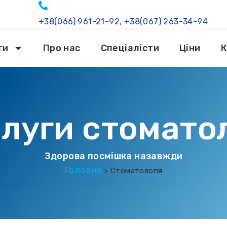
+38(066) 961-21-92, +38(067) 263-34-94
ги
Про нас
Спеціалісти
Ціни
К
луги стоматол
Здорова посмішка назавжди
Головна
>
Стоматологія