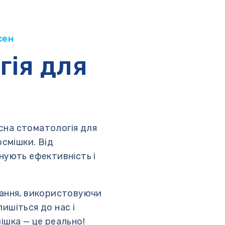
сен
гія для
сна стоматологія для
осмішки. Від
нують ефективність і
вання, використовуючи
ишіться до нас і
ішка — це реально!