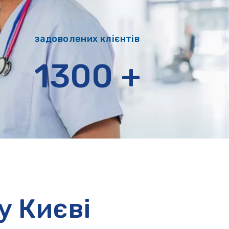
задоволених клієнтів
1300
+
у Києві