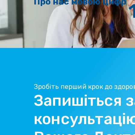
Про нас мовою цифр
Зробіть перший крок до здоро
Запишіться з
консультаці