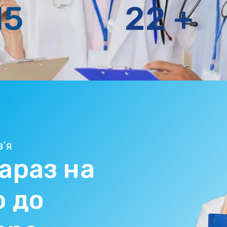
15
22
+
в’я
араз на
ю до