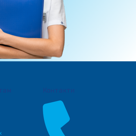
там
Контакти
к