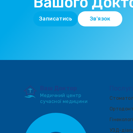
Вашого Докт
Записатись
Зв'язок
Послуг
Ваш Доктор
Медичний центр
Стоматол
сучасної медицини
Ортодонт
Гінеколог
УЗД-діаг