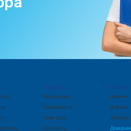
ора
и
Про нас
Клиєн
огія
Про клініку
Новини
ія
Спеціалісти
Відгуки
ія
Наші ціни
Усмішки
ностика
Контакти
Довідни