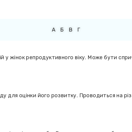
А
Б
В
Г
ій у жінок репродуктивного віку. Може бути спр
у для оцінки його розвитку. Проводиться на різ