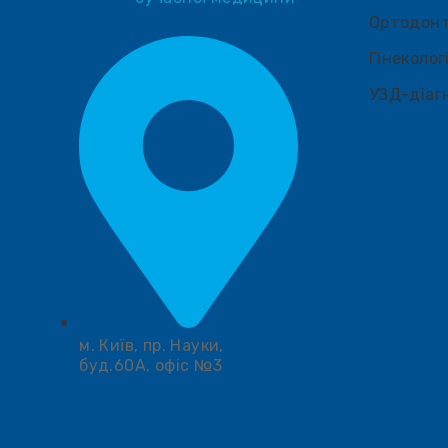
Ортодонт
Гінеколог
УЗД-діаг
м. Київ, пр. Науки,
буд.60А, офіс №3