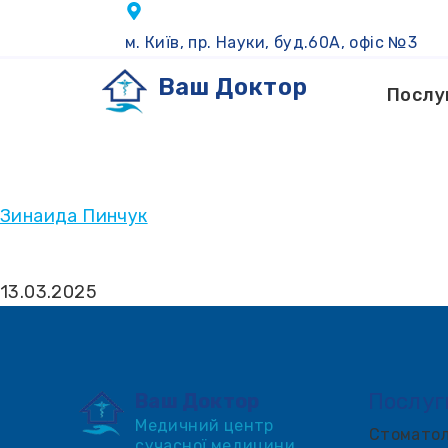
м. Київ, пр. Науки, буд.60А, офіс №3
Ваш Доктор
Послу
Зинаида Пинчук
13.03.2025
Послуг
Ваш Доктор
Медичний центр
Стоматол
сучасної медицини