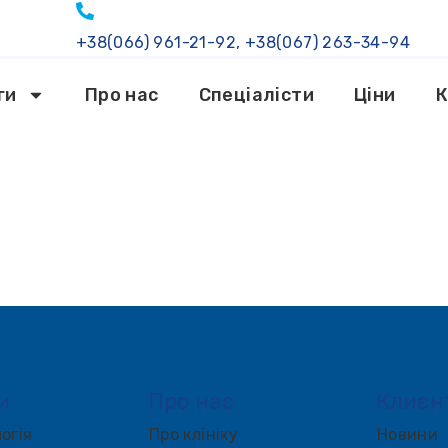
+38(066) 961-21-92, +38(067) 263-34-94
ги
Про нас
Спеціалісти
Ціни
К
и
Про нас
Клиєн
огія
Про клініку
Новини