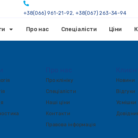
+38(066) 961-21-92, +38(067) 263-34-94
ги
Про нас
Спеціалісти
Ціни
К
и
Про нас
Клиєн
огія
Про клініку
Новини
ія
Спеціалісти
Відгуки
ія
Наші ціни
Усмішки
ностика
Контакти
Довідни
Правова інформація