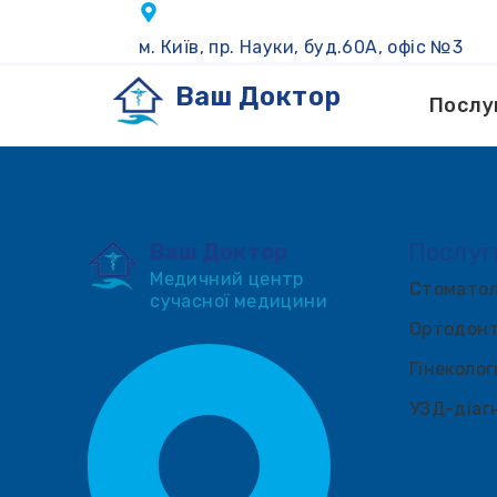
м. Київ, пр. Науки, буд.60А, офіс №3
Ваш Доктор
Послу
Послуг
Ваш Доктор
Медичний центр
Стоматол
сучасної медицини
Ортодонт
Гінеколог
УЗД-діаг