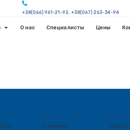
+38(066) 961-21-92, +38(067) 263-34-94
и
О нас
Специалисты
Цены
Ко
О нас
Клиен
огия
О клинике
Новости