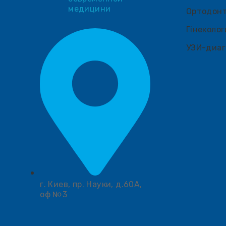
медицини
Ортодон
Гінеколог
УЗИ-диаг
г. Киев, пр. Науки, д.60А,
оф №3