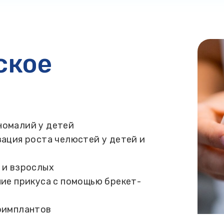
ское
номалий у детей
ация роста челюстей у детей и
 и взрослых
ие прикуса с помощью брекет-
оимплантов