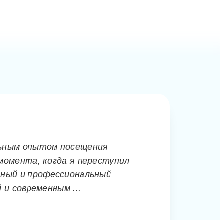
Ортодонтия
льным опытом посещения
В этой клинике
момента, когда я переступил
Николаевны. М
ьный и профессиональный
удобства. Нико
 и современным ...
стоматологу с 
Таня Гарба