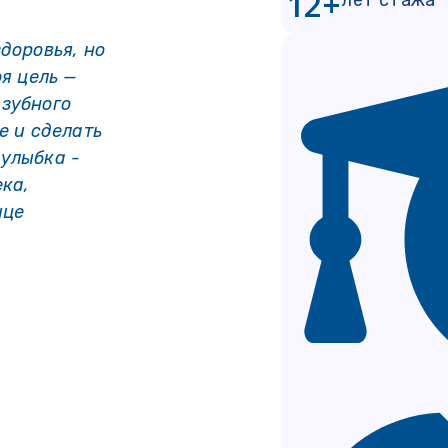
12+
доровья, но
оя цель —
 зубного
е и сделать
 улыбка -
ека,
ице