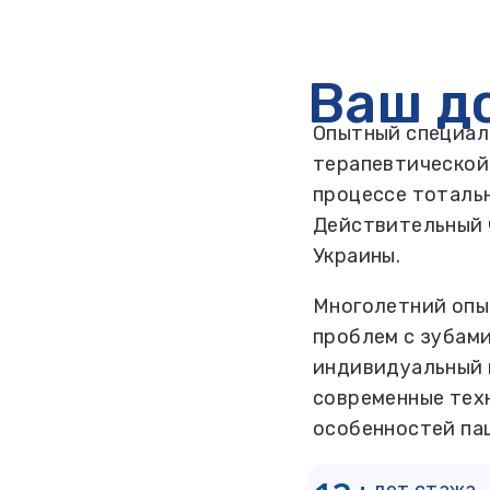
Ваш д
Опытный специал
терапевтической
процессе тоталь
Действительный 
Украины.
Многолетний опы
проблем с зубами
индивидуальный 
современные тех
особенностей па
лет стажа